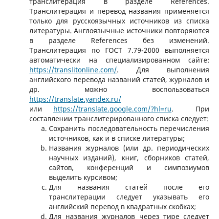
транслитерация в разделе References.
Транслитерация и перевод названия применяется
только для русскоязычных источников из списка
литературы. Англоязычные источники повторяются
в разделе References без изменений.
Транслитерация по ГОСТ 7.79-2000 выполняется
автоматически на специализированном сайте:
https://translitonline.com/
. Для выполнения
английского перевода названий статей, журналов и
др. можно воспользоваться
https://translate.yandex.ru/
или
https://translate.google.com/?hl=ru
. При
составлении транслитерированного списка следует:
Сохранить последовательность перечисления
источников, как и в списке литературы;
Названия журналов (или др. периодических
научных изданий), книг, сборников статей,
сайтов, конференций и симпозиумов
выделить курсивом;
Для названия статей после его
транслитерации следует указывать его
английский перевод в квадратных скобках;
Для названия журналов через тире следует