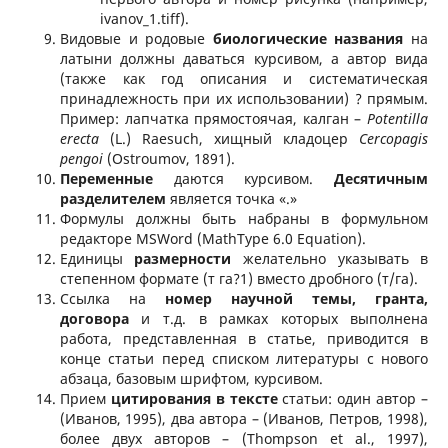
ivanov_1.tiff).
Видовые и родовые
биологические названия
на
латыни должны даваться курсивом, а автор вида
(также как год описания и систематическая
принадлежность при их использовании) ? прямым.
Пример: лапчатка прямостоячая, калган –
Potentilla
erecta
(L.) Raesuch, хищный кладоцер
Cercopagis
pengoi
(Ostroumov, 1891).
Переменные
даются курсивом.
Десятичным
разделителем
является точка «.»
Формулы должны быть набраны в формульном
редакторе MSWord (MathType 6.0 Equation).
Единицы
размерности
желательно указывать в
степенном формате (т га?1) вместо дробного (т/га).
Ссылка на
номер научной темы, гранта,
договора
и т.д. в рамках которых выполнена
работа, представленная в статье, приводится в
конце статьи перед списком литературы с нового
абзаца, базовым шрифтом, курсивом.
Прием
цитирования в тексте
статьи: один автор –
(Иванов, 1995), два автора – (Иванов, Петров, 1998),
более двух авторов – (Thompson et al., 1997),