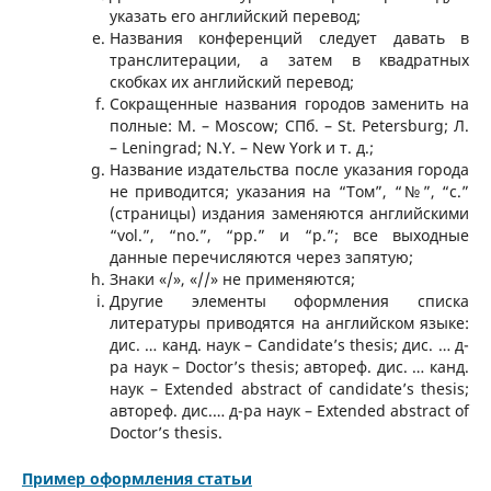
указать его английский перевод;
Названия конференций следует давать в
транслитерации, а затем в квадратных
скобках их английский перевод;
Сокращенные названия городов заменить на
полные: М. – Moscow; СПб. – St. Petersburg; Л.
– Leningrad; N.Y. – New York и т. д.;
Название издательства после указания города
не приводится; указания на “Том”, “№”, “с.”
(страницы) издания заменяются английскими
“vol.”, “no.”, “pp.” и “р.”; все выходные
данные перечисляются через запятую;
Знаки «/», «//» не применяются;
Другие элементы оформления списка
литературы приводятся на английском языке:
дис. … канд. наук – Сandidate’s thesis; дис. … д-
ра наук – Doctor’s thesis; автореф. дис. … канд.
наук – Extended abstract of candidate’s thesis;
автореф. дис.… д-ра наук – Extended abstract of
Doctor’s thesis.
Пример оформления статьи