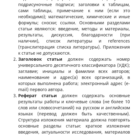
подрисуночные подписи; заголовки к таблицам,
сами таблицы, примечание к ним (если это
необходимо); математические, химические и иные
формулы; сноски; ссылки. Основными разделами
статьи являются: введение, методы и материалы,
результаты, дискуссия, благодарности (при
наличии), список литературы и references
(транслитерация списка литературы). Приложения
к статье не допускаются.
Заголовок статьи
должен содержать номер
универсального десятичного классификатора (УДК);
заглавие; инициалы и фамилии всех авторов;
наименование и адрес(а) всех организаций, в
которых выполнена работа; электронный адрес (e-
mail) первого автора.
Реферат статьи
должен содержать основные
результаты работы и ключевые слова (не более 10
слов или словосочетаний) на русском и английском
языках (перевод должен быть качественным).
Структура изложения материала должна повторять
основные разделы статьи: краткое изложение
введения, актуальности исследования, материалов