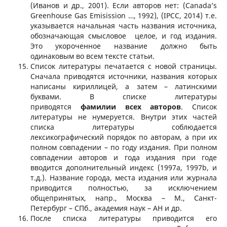
(Иванов и др., 2001). Если авторов нет: (Canada’s
Greenhouse Gas Emisission …, 1992), (IPCC, 2014) т.е.
указывается начальная часть названия источника,
обозначающая смысловое целое, и год издания.
Это укороченное название должно быть
одинаковым во всем тексте статьи.
Список литературы печатается с новой страницы.
Сначала приводятся источники, названия которых
написаны кириллицей, а затем – латинскими
буквами. В списке литературы
приводятся
фамилии всех авторов
. Список
литературы не нумеруется. Внутри этих частей
списка литературы соблюдается
лексикографический порядок по авторам, а при их
полном совпадении – по году издания. При полном
совпадении авторов и года издания при годе
вводится дополнительный индекс (1997a, 1997b, и
т.д.). Название города, места издания или журнала
приводится полностью, за исключением
общепринятых, напр., Москва – М., Санкт-
Петербург – СПб., академия наук – АН и др.
После списка литературы приводится его