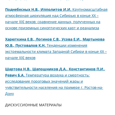
Поднебесных Н.В.,
Ипполитов И.И.
Крупномасштабная
атмосферная циркуляция над Сибирью в конце XX –
начале XXI веков: cравнение данных, полученных на
основе приземных синоптических карт и реанализа
Харюткина Е.В., Логинов С.В., Усова Е.И., Мартынова
Ю.В., Пустовалов К.Н.
Тенденции изменения
экстремальности климата Западной Сибири в конце XX –
начале XXI веков
Шартова Н.В., Шапошников Д.А., Константинов П.И.,
Ревич Б.А.
Температура воздуха и смертность:
исследование пороговых значений жары и
чувствительности населения на примере г. Ростов-на-
Дону
ДИСКУССИОННЫЕ МАТЕРИАЛЫ